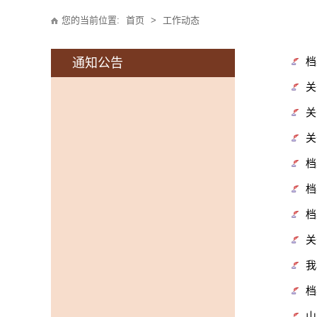
您的当前位置:
首页
>
工作动态
档
通知公告
关
关
关
档
档
档
关
我
档
山