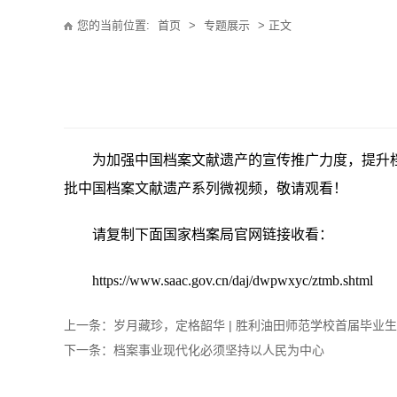
您的当前位置:
首页
>
专题展示
> 正文
为加强中国档案文献遗产的宣传推广力度，提升
批中国档案文献遗产系列微视频，
敬请观看！
请复制下面国家档案局官网链接收看：
https://www.saac.gov.cn/daj/dwpwxyc/ztmb.shtml
上一条：岁月藏珍，定格韶华 | 胜利油田师范学校首届毕业
下一条：档案事业现代化必须坚持以人民为中心